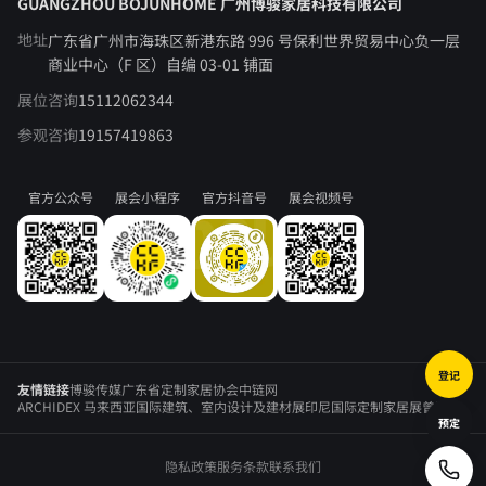
GUANGZHOU BOJUNHOME 广州博骏家居科技有限公司
地址
广东省广州市海珠区新港东路 996 号保利世界贸易中心负一层
商业中心（F 区）自编 03-01 铺面
展位咨询
15112062344
参观咨询
19157419863
官方公众号
展会小程序
官方抖音号
展会视频号
登记
友情链接
博骏传媒
广东省定制家居协会
中链网
ARCHIDEX 马来西亚国际建筑、室内设计及建材展
印尼国际定制家居展
曾勇
预定
隐私政策
服务条款
联系我们