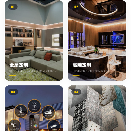
01
02
全屋定制
高端定制
WHOLE-HOUSE CUSTOMIZATION
HIGH-END CUSTOMIZATION
03
04