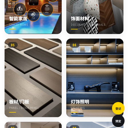
智能家居
饰面材料
SMART HOME
DECORATIVE MATERIALS
05
06
板材/门板
灯饰照明
PANEL / DOOR PANEL
LIGHTING
登记
预定
07
08