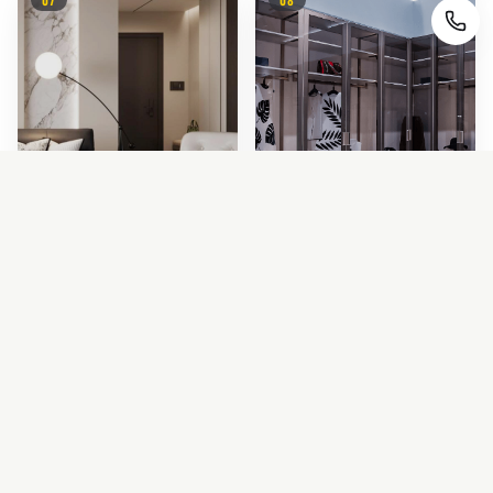
家具软装
金属型材
FURNITURE & SOFT
METAL PROFILES
FURNISHINGS
09
10